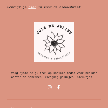
Schrijf je
hier
in voor de nieuwsbrief.
Volg 'joie de juline' op sociale media voor beelden
achter de schermen, klei(ne) gelukjes, nieuwtjes...
I
F
n
a
s
c
t
e
a
b