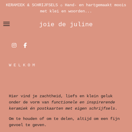
KERAMIEK & SCHRIJFSELS ☼ Hand- en hartgemaakt moois
Ga
met klei en woorden...
direct
naar
joie de juline
de
hoofdinhoud
I
F
n
a
s
c
t
e
W E L K O M
a
b
g
o
r
o
a
k
m
Hier vind je zachtheid, liefs en klein geluk
onder de vorm van
functionele en inspirerende
keramiek én postkaarten met eigen schrijfsels
.
Om te houden of om te delen, altijd om een fijn
gevoel te geven.