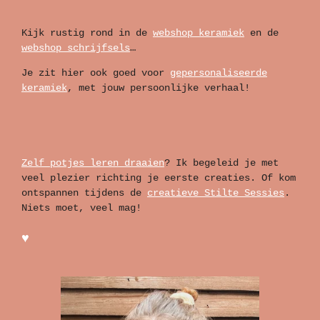
Kijk rustig rond in de
webshop keramiek
en de
webshop schrijfsels
…
Je zit hier ook goed voor
gepersonaliseerde
keramiek
, met jouw persoonlijke verhaal!
Zelf potjes leren draaien
? Ik begeleid je met
veel plezier richting je eerste creaties. Of kom
ontspannen tijdens de
creatieve Stilte Sessies
.
Niets moet, veel mag!
♥