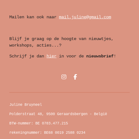
Mailen kan ook naar
mail.juline@gmail.com
Blijf je graag op de hoogte van nieuwtjes,
workshops, acties...?
Schrijf je dan
hier
in voor de
nieuwsbrief
!
I
F
n
a
s
c
t
e
a
b
g
o
Juline Bruyneel
r
o
a
k
Polderstraat 48, 9500 Geraardsbergen - België
m
BTW-nummer: BE 0783.477.215
rekeningnummer: BE68 0019 2588 0234