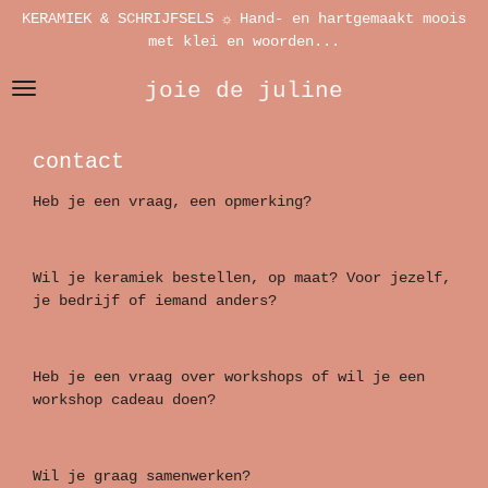
KERAMIEK & SCHRIJFSELS ☼ Hand- en hartgemaakt moois
Ga
met klei en woorden...
direct
naar
joie de juline
de
hoofdinhoud
contact
Heb je een vraag, een opmerking?
Wil je keramiek bestellen, op maat? Voor jezelf,
je bedrijf of iemand anders?
Heb je een vraag over workshops of wil je een
workshop cadeau doen?
Wil je graag samenwerken?