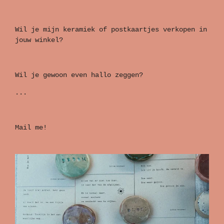
Wil je mijn keramiek of postkaartjes verkopen in
jouw winkel?
Wil je gewoon even hallo zeggen?
...
Mail me!