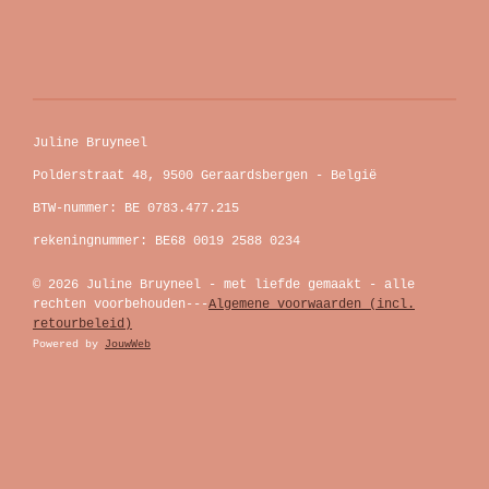
Juline Bruyneel
Polderstraat 48, 9500 Geraardsbergen - België
BTW-nummer: BE 0783.477.215
rekeningnummer: BE68 0019 2588 0234
© 2026 Juline Bruyneel - met liefde gemaakt - alle
rechten voorbehouden---
Algemene voorwaarden (incl.
retourbeleid)
Powered by
JouwWeb