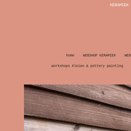
KERAMIEK 
Ga
direct
naar
de
hoofdinhoud
home
WEBSHOP KERAMIEK
WEB
workshops kleien & pottery painting