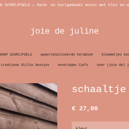
& SCHRIJFSELS ☼ Hand- en hartgemaakt moois met klei en w
joie de juline
SHOP SCHRIJFSELS
gepersonaliseerde keramiek
bloemetjes ke
creatieve Stilte Sessies
enveloppe-liefs
over (joie de) j
schaaltje
€ 27,00
kleur