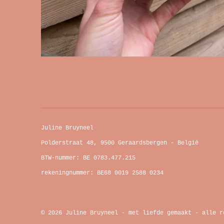
Juline Bruyneel
Polderstraat 48, 9500 Geraardsbergen - België
BTW-nummer: BE 0783.477.215
rekeningnummer: BE68 0019 2588 0234
© 2026 Juline Bruyneel - met liefde gemaakt - alle r