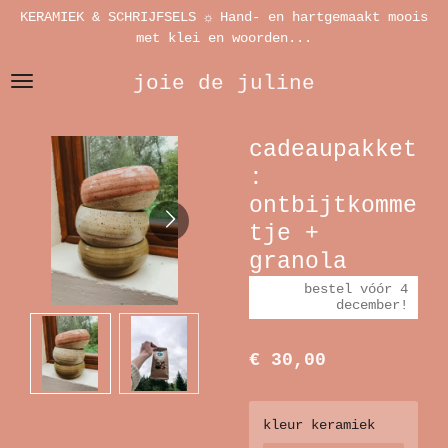
KERAMIEK & SCHRIJFSELS ☼ Hand- en hartgemaakt moois
Ga
met klei en woorden...
direct
naar
joie de juline
de
hoofdinhoud
cadeaupakket
:
ontbijtkomme
tje +
granola
bestel vóór 4
december!
€ 30,00
kleur keramiek