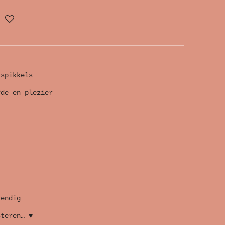
 spikkels
fde en plezier
tendig
steren… ♥