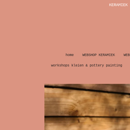
KERAMIEK 
Ga
direct
naar
de
hoofdinhoud
home
WEBSHOP KERAMIEK
WEB
workshops kleien & pottery painting