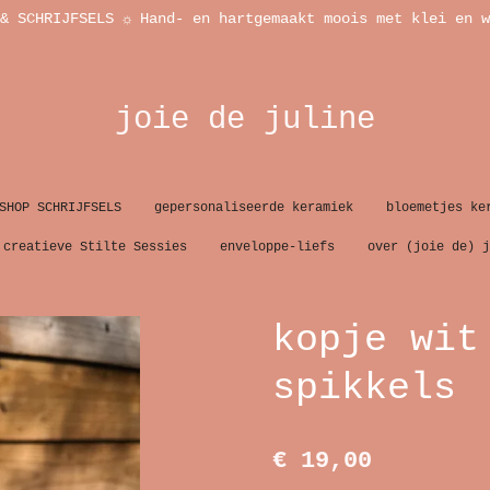
& SCHRIJFSELS ☼ Hand- en hartgemaakt moois met klei en w
joie de juline
SHOP SCHRIJFSELS
gepersonaliseerde keramiek
bloemetjes ke
creatieve Stilte Sessies
enveloppe-liefs
over (joie de) j
kopje wit
spikkels
€ 19,00