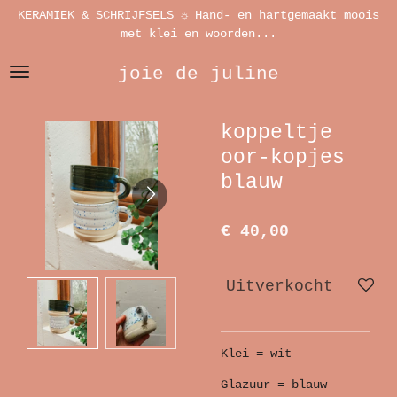
KERAMIEK & SCHRIJFSELS ☼ Hand- en hartgemaakt moois
Ga
met klei en woorden...
direct
naar
joie de juline
de
hoofdinhoud
koppeltje
oor-kopjes
blauw
€ 40,00
Uitverkocht
Klei = wit
Glazuur = blauw