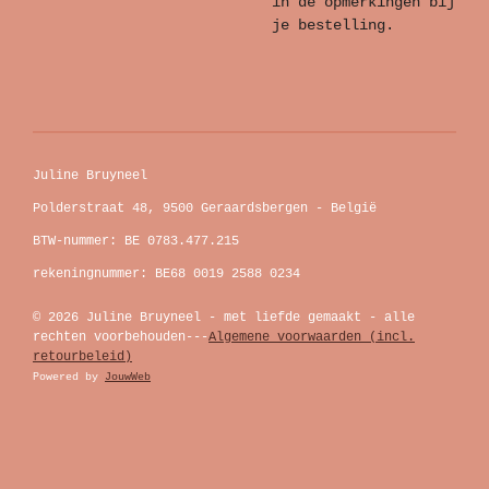
in de opmerkingen bij
je bestelling.
Juline Bruyneel
Polderstraat 48, 9500 Geraardsbergen - België
BTW-nummer: BE 0783.477.215
rekeningnummer: BE68 0019 2588 0234
© 2026 Juline Bruyneel - met liefde gemaakt - alle
rechten voorbehouden---
Algemene voorwaarden (incl.
retourbeleid)
Powered by
JouwWeb