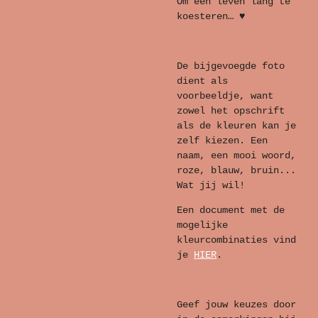
Om een leven lang te
koesteren… ♥
De bijgevoegde foto
dient als
voorbeeldje, want
zowel het opschrift
als de kleuren kan je
zelf kiezen. Een
naam, een mooi woord,
roze, blauw, bruin...
Wat jij wil!
Een document met de
mogelijke
kleurcombinaties vind
je
HIER
.
Geef jouw keuzes door