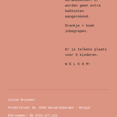
worden geen extra
bakkosten
aangerekend.
Drankje + koek
inbegrepen.
Er is telkens plaats
voor 5 kinderen.
W E L K O M!
Juline Bruyneel
Polderstraat 48, 9500 Geraardsbergen - België
BTW-nummer: BE 0783.477.215