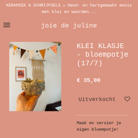
KERAMIEK & SCHRIJFSELS ☼ Hand- en hartgemaakt moois
Ga
met klei en woorden...
direct
naar
joie de juline
de
hoofdinhoud
KLEI KLASJE
- bloempotje
(17/7)
€ 35,00
Uitverkocht
Maak en versier je
eigen bloempotje!