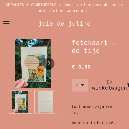
KERAMIEK & SCHRIJFSELS ☼ Hand- en hartgemaakt moois
Ga
met klei en woorden...
direct
naar
joie de juline
de
hoofdinhoud
fotokaart -
de tijd
€ 3,00
In
winkelwagen
Laat maar zijn wat
is.
Voor nu is het oké.