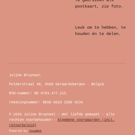
Te gebruiken als
postkaart, zie foto.
Leuk om te hebben, te
houden én te delen.
Juline Bruyneel
Polderstraat 48, 9500 Geraardsbergen - België
BTW-nummer: BE 0783.477.215
rekeningnummer: BE68 0019 2588 0234
© 2026 Juline Bruyneel - met liefde gemaakt - alle
rechten voorbehouden---
Algemene voorwaarden (incl.
retourbeleid)
Powered by
JouwWeb