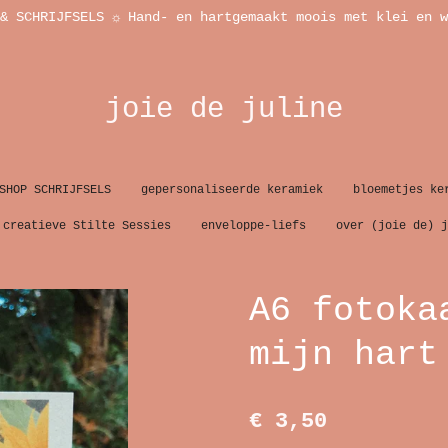
& SCHRIJFSELS ☼ Hand- en hartgemaakt moois met klei en w
joie de juline
SHOP SCHRIJFSELS
gepersonaliseerde keramiek
bloemetjes ke
creatieve Stilte Sessies
enveloppe-liefs
over (joie de) j
A6 fotoka
mijn hart
€ 3,50