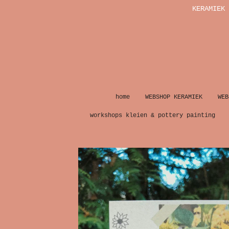
KERAMIEK 
Ga
direct
naar
de
hoofdinhoud
home
WEBSHOP KERAMIEK
WEB
workshops kleien & pottery painting