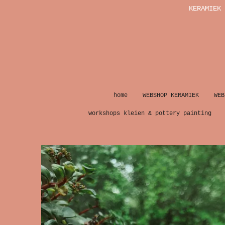
KERAMIEK 
Ga
direct
naar
de
hoofdinhoud
home
WEBSHOP KERAMIEK
WEB
workshops kleien & pottery painting