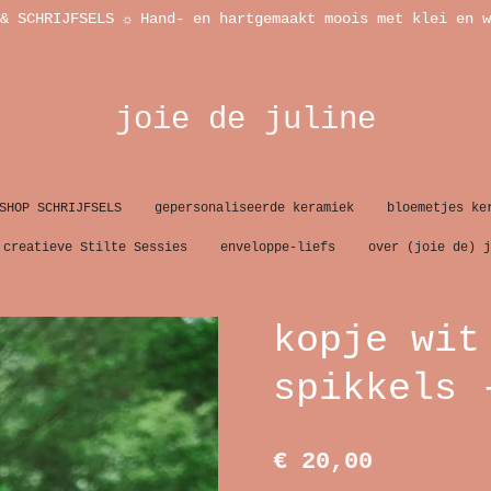
& SCHRIJFSELS ☼ Hand- en hartgemaakt moois met klei en w
joie de juline
SHOP SCHRIJFSELS
gepersonaliseerde keramiek
bloemetjes ke
creatieve Stilte Sessies
enveloppe-liefs
over (joie de) j
kopje wit
spikkels 
€ 20,00