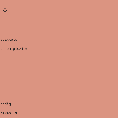
 spikkels
fde en plezier
tendig
steren… ♥