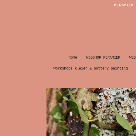
KERAMIEK 
Ga
direct
naar
de
hoofdinhoud
home
WEBSHOP KERAMIEK
WEB
workshops kleien & pottery painting