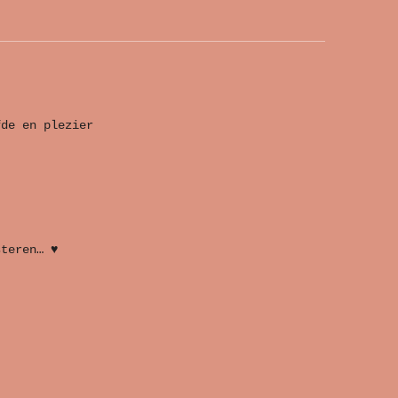
fde en plezier
steren… ♥