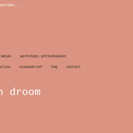
oorden...
ramiek
workshops pottenbakken
uline
nieuwsbrief
FAQ
contact
n droom