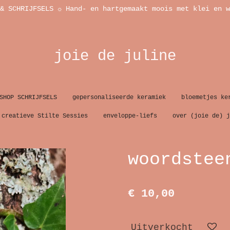
& SCHRIJFSELS ☼ Hand- en hartgemaakt moois met klei en w
joie de juline
SHOP SCHRIJFSELS
gepersonaliseerde keramiek
bloemetjes ke
creatieve Stilte Sessies
enveloppe-liefs
over (joie de) j
woordstee
€ 10,00
Uitverkocht