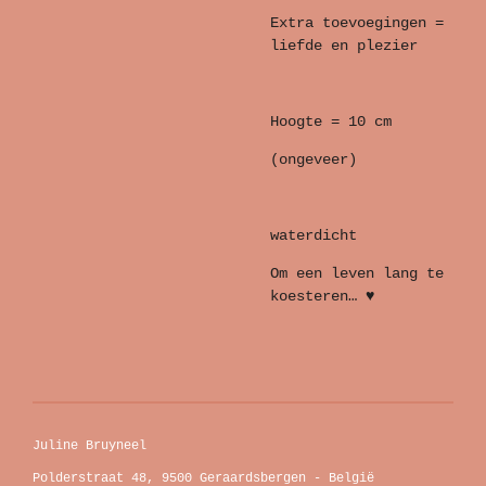
Extra toevoegingen =
liefde en plezier
Hoogte = 10 cm
(ongeveer)
waterdicht
Om een leven lang te
koesteren… ♥
Juline Bruyneel
Polderstraat 48, 9500 Geraardsbergen - België