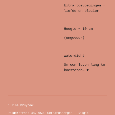
Extra toevoegingen =
liefde en plezier
Hoogte = 10 cm
(ongeveer)
waterdicht
Om een leven lang te
koesteren… ♥
Juline Bruyneel
Polderstraat 48, 9500 Geraardsbergen - België