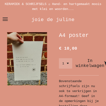
KERAMIEK & SCHRIJFSELS ☼ Hand- en hartgemaakt moois
Ga
met klei en woorden...
direct
naar
joie de juline
de
hoofdinhoud
A4 poster
€ 10,00
In
winkelwagen
Bovenstaande
schrijfsels zijn nu
ook te verkrijgen in
A4-formaat! Geef in
de opmerkingen bij je