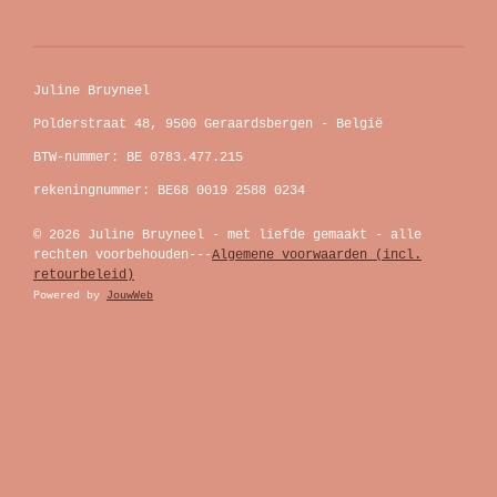
Juline Bruyneel
Polderstraat 48, 9500 Geraardsbergen - België
BTW-nummer: BE 0783.477.215
rekeningnummer: BE68 0019 2588 0234
© 2026 Juline Bruyneel - met liefde gemaakt - alle
rechten voorbehouden---
Algemene voorwaarden (incl.
retourbeleid)
Powered by
JouwWeb