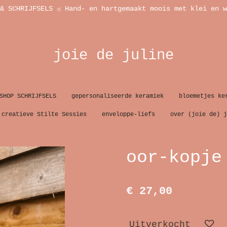
& SCHRIJFSELS ☼ Hand- en hartgemaakt moois met klei en w
joie de juline
SHOP SCHRIJFSELS
gepersonaliseerde keramiek
bloemetjes ke
creatieve Stilte Sessies
enveloppe-liefs
over (joie de) j
oor-kopje
€ 27,00
Uitverkocht