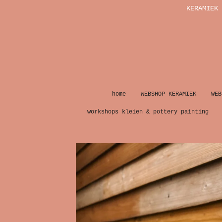
KERAMIEK 
Ga
direct
naar
de
hoofdinhoud
home
WEBSHOP KERAMIEK
WEB
workshops kleien & pottery painting