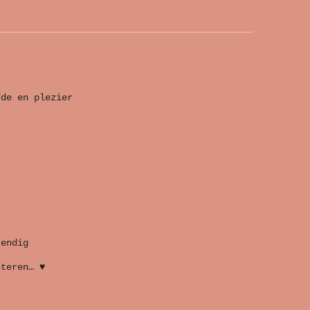
fde en plezier
tendig
steren… ♥