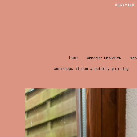
KERAMIEK 
Ga
direct
naar
de
hoofdinhoud
home
WEBSHOP KERAMIEK
WEB
workshops kleien & pottery painting