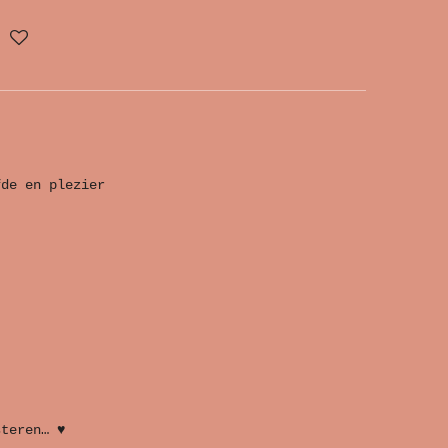
fde en plezier
steren… ♥