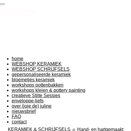
Ga
joie de juline
direct
naar
de
hoofdinhoud
home
WEBSHOP KERAMIEK
WEBSHOP SCHRIJFSELS
gepersonaliseerde keramiek
bloemetjes keramiek
workshops pottenbakken
workshops kleien & pottery painting
creatieve Stilte Sessies
enveloppe-liefs
over (joie de) juline
nieuwsbrief
FAQ
contact
KERAMIEK & SCHRIJFSELS ☼ Hand- en hartgemaakt