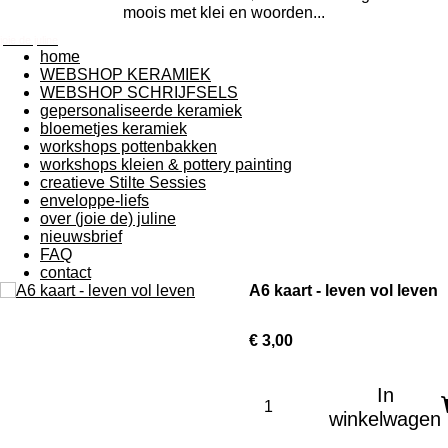
moois met klei en woorden...
joie de juline
home
WEBSHOP KERAMIEK
WEBSHOP SCHRIJFSELS
gepersonaliseerde keramiek
bloemetjes keramiek
workshops pottenbakken
workshops kleien & pottery painting
creatieve Stilte Sessies
enveloppe-liefs
over (joie de) juline
nieuwsbrief
FAQ
contact
A6 kaart - leven vol leven
€ 3,00
In
winkelwagen