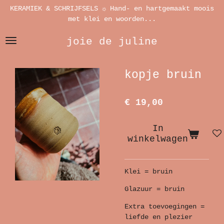
KERAMIEK & SCHRIJFSELS ☼ Hand- en hartgemaakt moois
Ga
met klei en woorden...
direct
naar
joie de juline
de
hoofdinhoud
kopje bruin
€ 19,00
In
winkelwagen
Klei = bruin
Glazuur = bruin
Extra toevoegingen =
liefde en plezier