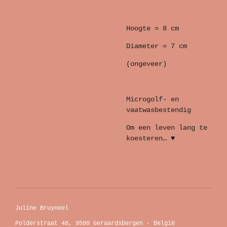
Hoogte = 8 cm
Diameter = 7 cm
(ongeveer)
Microgolf- en
vaatwasbestendig
Om een leven lang te
koesteren… ♥
Juline Bruyneel
Polderstraat 48, 9500 Geraardsbergen - België