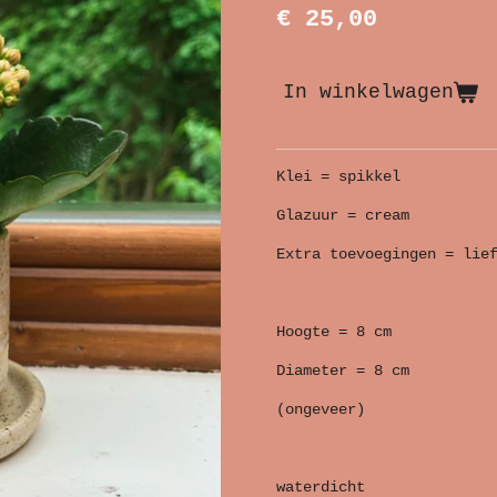
€ 25,00
In winkelwagen
Klei = spikkel
Glazuur = cream
Extra toevoegingen = lie
Hoogte = 8 cm
Diameter = 8 cm
(ongeveer)
waterdicht