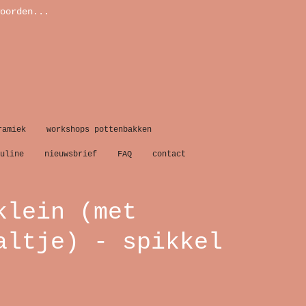
oorden...
ramiek
workshops pottenbakken
uline
nieuwsbrief
FAQ
contact
klein (met
altje) - spikkel