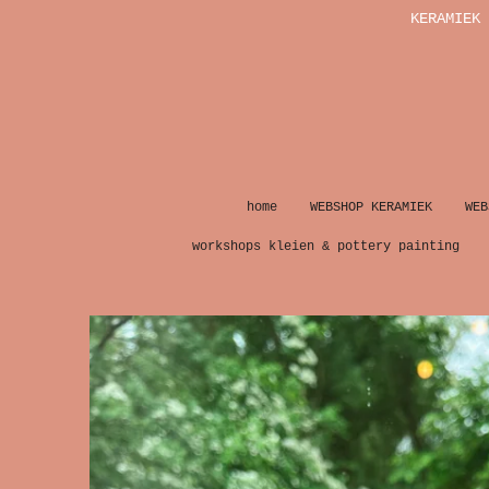
KERAMIEK 
Ga
direct
naar
de
hoofdinhoud
home
WEBSHOP KERAMIEK
WEB
workshops kleien & pottery painting