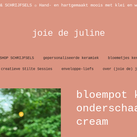
& SCHRIJFSELS ☼ Hand- en hartgemaakt moois met klei en w
joie de juline
SHOP SCHRIJFSELS
gepersonaliseerde keramiek
bloemetjes ke
creatieve Stilte Sessies
enveloppe-liefs
over (joie de) j
bloempot 
onderscha
cream