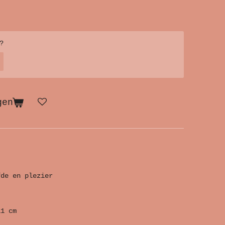
?
gen
fde en plezier
11 cm