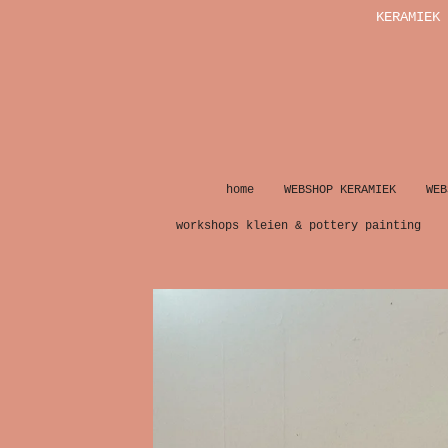
KERAMIEK 
Ga
direct
naar
de
hoofdinhoud
home
WEBSHOP KERAMIEK
WEB
workshops kleien & pottery painting