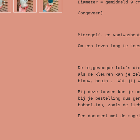
Diameter = gemiddeld 9 c
(ongeveer)
Microgolf- en vaatwasbes
Om een leven lang te koe
De bijgevoegde foto's di
als de kleuren kan je ze
blauw, bruin... Wat jij 
Bij deze tassen kan je o
bij je bestelling dus ge
bobbel-tas, zoals de lic
Een document met de moge