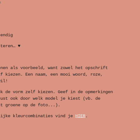
m
tendig
steren… ♥
enen als voorbeeld, want zowel het opschrift
lf kiezen. Een naam, een mooi woord, roze,
wil!
ok de vorm zelf kiezen. Geef in de opmerkingen
rust ook door welk model je kiest (vb. de
ht groene op de foto...).
lijke kleurcombinaties vind je
HIER
.