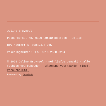
Juline Bruyneel
Polderstraat 48, 9500 Geraardsbergen - België
BTW-nummer: BE 0783.477.215
rekeningnummer: BE68 0019 2588 0234
© 2026 Juline Bruyneel - met liefde gemaakt - alle
rechten voorbehouden---
Algemene voorwaarden (incl.
retourbeleid)
Powered by
JouwWeb