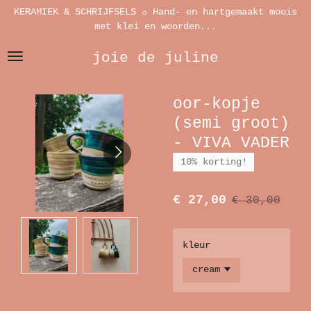
KERAMIEK & SCHRIJFSELS ☼ Hand- en hartgemaakt moois
Ga
met klei en woorden...
direct
naar
joie de juline
de
hoofdinhoud
oor-kopje
(semi groot)
- VIVA VADER
10% korting!
€ 27,00
€ 30,00
kleur