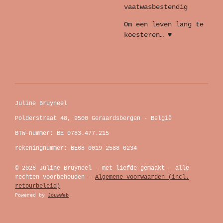
vaatwasbestendig
Om een leven lang te
koesteren… ♥
Juline Bruyneel
Polderstraat 48, 9500 Geraardsbergen - België
BTW-nummer: BE 0783.477.215
rekeningnummer: BE68 0019 2588 0234
© 2026 Juline Bruyneel - met liefde gemaakt - alle
rechten voorbehouden---
Algemene voorwaarden (incl.
retourbeleid)
Powered by
JouwWeb