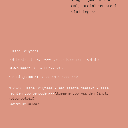
lengte (40 cm - 45
cm), stainless steel
sluiting ✨
Juline Bruyneel
Polderstraat 48, 9500 Geraardsbergen - België
BTW-nummer: BE 0783.477.215
rekeningnummer: BE68 0019 2588 0234
© 2026 Juline Bruyneel - met liefde gemaakt - alle
rechten voorbehouden---
Algemene voorwaarden (incl.
retourbeleid)
Powered by
JouwWeb