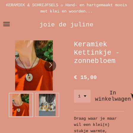
KERAMIEK & SCHRIJFSELS ☼ Hand- en hartgemaakt moois
Ga
met klei en woorden...
direct
naar
joie de juline
de
hoofdinhoud
Keramiek
Kettinkje -
zonnebloem
€ 15,00
In
winkelwagen
Draag waar je maar
wil een klei(n)
stukje warmte,