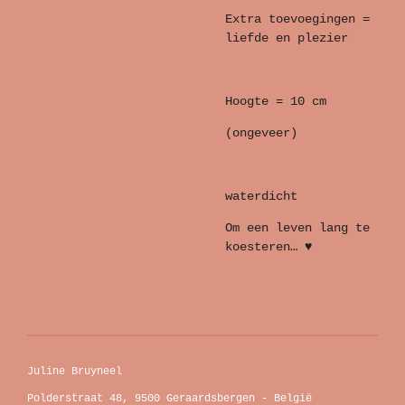
Extra toevoegingen =
liefde en plezier
Hoogte = 10 cm
(ongeveer)
waterdicht
Om een leven lang te
koesteren… ♥
Juline Bruyneel
Polderstraat 48, 9500 Geraardsbergen - België