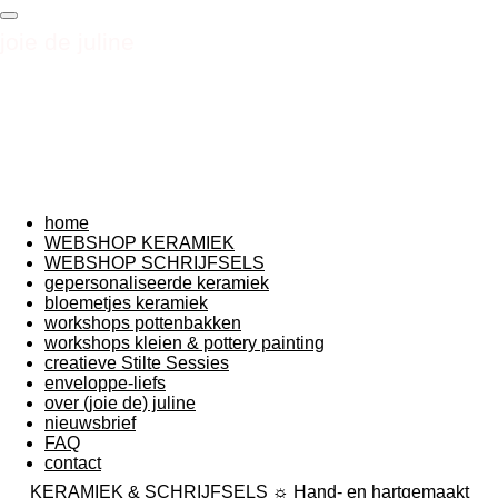
Ga
joie de juline
direct
naar
de
hoofdinhoud
home
WEBSHOP KERAMIEK
WEBSHOP SCHRIJFSELS
gepersonaliseerde keramiek
bloemetjes keramiek
workshops pottenbakken
workshops kleien & pottery painting
creatieve Stilte Sessies
enveloppe-liefs
over (joie de) juline
nieuwsbrief
FAQ
contact
KERAMIEK & SCHRIJFSELS ☼ Hand- en hartgemaakt