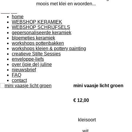
moois met klei en woorden...
joie de juline
home
WEBSHOP KERAMIEK
WEBSHOP SCHRIJFSELS
gepersonaliseerde keramiek
bloemetjes keramiek
workshops pottenbakken
workshops kleien & pottery painting
creatieve Stilte Sessies
enveloppe-liefs
over (joie de) juline
nieuwsbrief
FAQ
contact
mini vaasje licht groen
€ 12,00
kleisoort