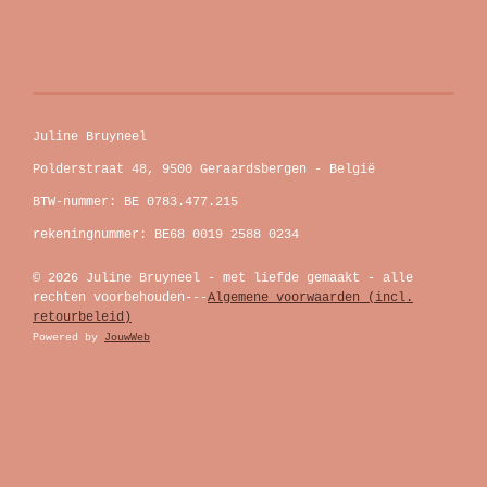
Juline Bruyneel
Polderstraat 48, 9500 Geraardsbergen - België
BTW-nummer: BE 0783.477.215
rekeningnummer: BE68 0019 2588 0234
© 2026 Juline Bruyneel - met liefde gemaakt - alle
rechten voorbehouden---
Algemene voorwaarden (incl.
retourbeleid)
Powered by
JouwWeb