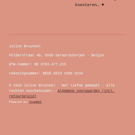
koesteren… ♥
Juline Bruyneel
Polderstraat 48, 9500 Geraardsbergen - België
BTW-nummer: BE 0783.477.215
rekeningnummer: BE68 0019 2588 0234
© 2026 Juline Bruyneel - met liefde gemaakt - alle
rechten voorbehouden---
Algemene voorwaarden (incl.
retourbeleid)
Powered by
JouwWeb