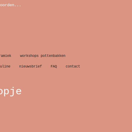
oorden...
ramiek
workshops pottenbakken
uline
nieuwsbrief
FAQ
contact
opje