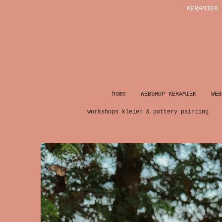
KERAMIEK 
Ga
direct
naar
de
hoofdinhoud
home
WEBSHOP KERAMIEK
WEB
workshops kleien & pottery painting