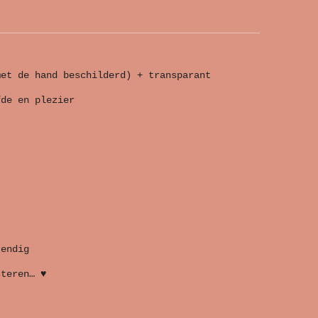
met de hand beschilderd) + transparant
fde en plezier
tendig
steren… ♥