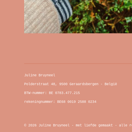
Juline Bruyneel
Polderstraat 48, 9500 Geraardsbergen - België
BTW-nummer: BE 0783.477.215
rekeningnummer: BE68 0019 2588 0234
© 2026 Juline Bruyneel - met liefde gemaakt - alle r