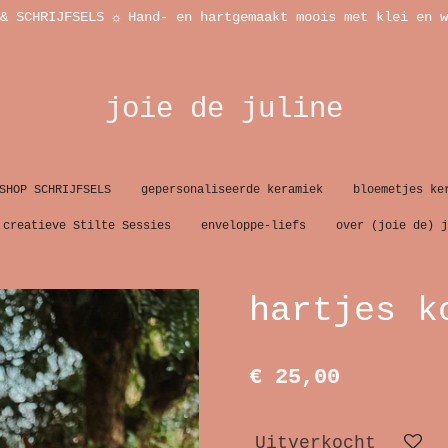
& SCHRIJFSELS ☼ Hand- en hartgemaakt moois met klei en w
joie de juline
SHOP SCHRIJFSELS
gepersonaliseerde keramiek
bloemetjes ke
creatieve Stilte Sessies
enveloppe-liefs
over (joie de) j
hartjes k
€ 25,00
Uitverkocht