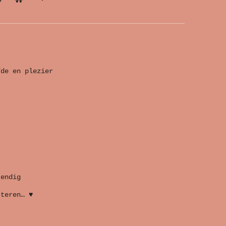
fde en plezier
tendig
steren… ♥