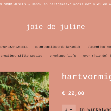
& SCHRIJFSELS ☼ Hand- en hartgemaakt moois met klei en w
joie de juline
SHOP SCHRIJFSELS
gepersonaliseerde keramiek
bloemetjes ke
creatieve Stilte Sessies
enveloppe-liefs
over (joie de) j
hartvormi
€ 22,00
In winkelwa