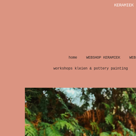
KERAMIEK 
Ga
direct
naar
de
hoofdinhoud
home
WEBSHOP KERAMIEK
WEB
workshops kleien & pottery painting