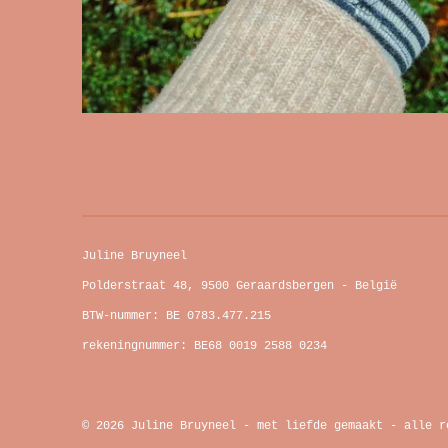
Juline Bruyneel
Polderstraat 48, 9500 Geraardsbergen - België
BTW-nummer: BE 0783.477.215
rekeningnummer: BE68 0019 2588 0234
© 2026 Juline Bruyneel - met liefde gemaakt - alle r