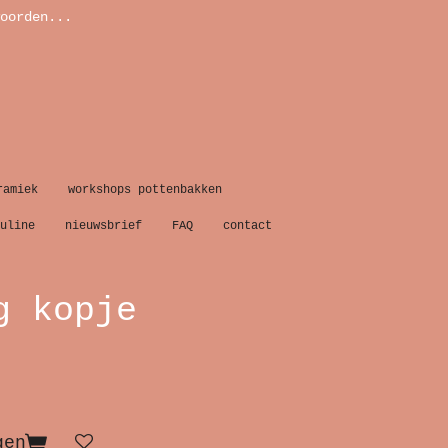
oorden...
ramiek
workshops pottenbakken
uline
nieuwsbrief
FAQ
contact
g kopje
gen