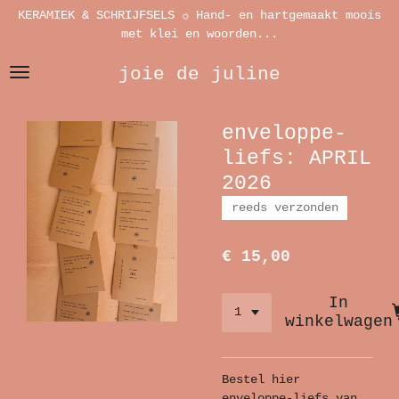
KERAMIEK & SCHRIJFSELS ☼ Hand- en hartgemaakt moois
Ga
met klei en woorden...
direct
naar
joie de juline
de
hoofdinhoud
enveloppe-
liefs: APRIL
2026
reeds verzonden
€ 15,00
In
winkelwagen
Bestel hier
enveloppe-liefs van