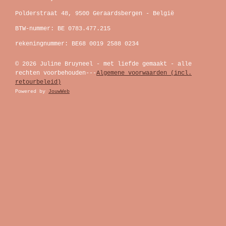
Polderstraat 48, 9500 Geraardsbergen - België
BTW-nummer: BE 0783.477.215
rekeningnummer: BE68 0019 2588 0234
© 2026 Juline Bruyneel - met liefde gemaakt - alle
rechten voorbehouden---
Algemene voorwaarden (incl.
retourbeleid)
Powered by
JouwWeb