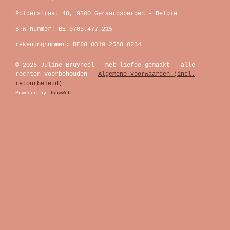
Polderstraat 48, 9500 Geraardsbergen - België
BTW-nummer: BE 0783.477.215
rekeningnummer: BE68 0019 2588 0234
© 2026 Juline Bruyneel - met liefde gemaakt - alle
rechten voorbehouden---
Algemene voorwaarden (incl.
retourbeleid)
Powered by
JouwWeb