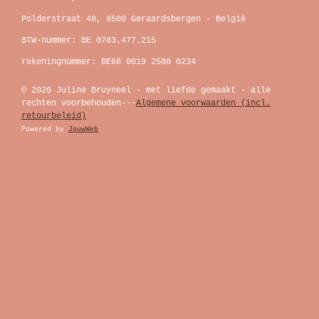
Polderstraat 48, 9500 Geraardsbergen - België
BTW-nummer: BE 0783.477.215
rekeningnummer: BE68 0019 2588 0234
© 2026 Juline Bruyneel - met liefde gemaakt - alle
rechten voorbehouden---
Algemene voorwaarden (incl.
retourbeleid)
Powered by
JouwWeb