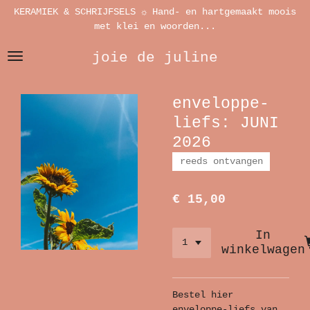
KERAMIEK & SCHRIJFSELS ☼ Hand- en hartgemaakt moois
Ga
met klei en woorden...
direct
naar
joie de juline
de
hoofdinhoud
enveloppe-
liefs: JUNI
2026
reeds ontvangen
€ 15,00
In
winkelwagen
Bestel hier
enveloppe-liefs van