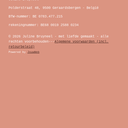
Polderstraat 48, 9500 Geraardsbergen - België
BTW-nummer: BE 0783.477.215
rekeningnummer: BE68 0019 2588 0234
© 2026 Juline Bruyneel - met liefde gemaakt - alle
rechten voorbehouden---
Algemene voorwaarden (incl.
retourbeleid)
Powered by
JouwWeb