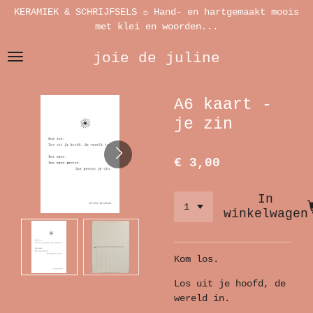
KERAMIEK & SCHRIJFSELS ☼ Hand- en hartgemaakt moois
Ga
met klei en woorden...
direct
naar
joie de juline
de
hoofdinhoud
A6 kaart -
je zin
€ 3,00
In
winkelwagen
Kom los.
Los uit je hoofd, de
wereld in.