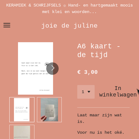
KERAMIEK & SCHRIJFSELS ☼ Hand- en hartgemaakt moois
Ga
met klei en woorden...
direct
naar
joie de juline
de
hoofdinhoud
A6 kaart -
de tijd
€ 3,00
In
winkelwagen
Laat maar zijn wat
is.
Voor nu is het oké.