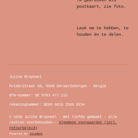
Te gebruiken als
postkaart, zie foto.
Leuk om te hebben, te
houden én te delen.
Juline Bruyneel
Polderstraat 48, 9500 Geraardsbergen - België
BTW-nummer: BE 0783.477.215
rekeningnummer: BE68 0019 2588 0234
© 2026 Juline Bruyneel - met liefde gemaakt - alle
rechten voorbehouden---
Algemene voorwaarden (incl.
retourbeleid)
Powered by
JouwWeb